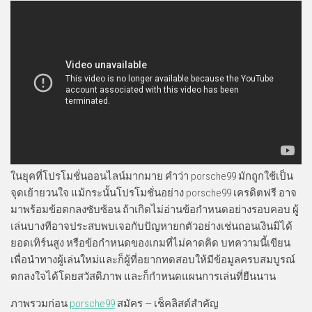
ในยุคที่โปรโมชั่นออนไลน์มากมาย คำว่า porsche99 มักถูกใช้เป็น
จุดเย้ายวนใจ แม้กระนั้นโปรโมชั่นอย่าง porsche99 เครดิตฟรี อาจ
มาพร้อมข้อตกลงซับซ้อน ถ้าเกิดไม่อ่านข้อกำหนดอย่างรอบคอบ ผู้
เล่นบางทีอาจประสบพบเจอกับปัญหายกตัวอย่างเช่นถอนเงินมิได้
ยอดเทิร์นสูง หรือข้อกำหนดของเกมที่ไม่คาดคิด บทความนี้เขียน
เพื่อนำทางผู้เล่นใหม่และก็ผู้ที่อยากทดสอบให้มีข้อมูลครบสมบูรณ์
ตกลงใจได้โดยสวัสดิภาพ และก็กำหนดแผนการเล่นที่ยืนนาน
ภาพรวมก่อน
porsche99
สมัคร — เช็คลิสต์สำคัญ