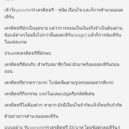
เข้าใจ porsche99 เครดิตฟรี — ชนิด เงื่อนไข และก็การคำนวณยอด
เทิร์น
เครดิตฟรีมักเป็นจุดขาย แต่ว่าการถอนเป็นเงินจริงจำเป็นต้องผ่าน
ข้อแม้ต่างๆโดยยิ่งไปกว่านั้นยอดเทิร์น (wager) แล้วก็การนับเทิร์น
ในแต่ละเกม
ประเภทเครดิตฟรีที่มักพบ
เครดิตฟรีต้อนรับ: สำหรับสมาชิกใหม่ มักมาพร้อมยอดเทิร์นก่อน
ถอน
เครดิตฟรีฝากคราวแรก: โบนัสเพิ่มตามรูปทรงยอดฝากทีแรก
เครดิตฟรีกิจกรรม: แจกในแคมเปญหรือรหัสพิเศษ
เครดิตฟรีไม่ต้องฝาก: หายาก มักมีเงื่อนไขจำกัดแล้วก็คนรับจำกัด
ตัวอย่างการคำนวณยอดเทิร์น
แบบอย่าง: รับ porsche99 เครดิตฟรี 300 บาท โดยข้อตกลงเทิร์น 4