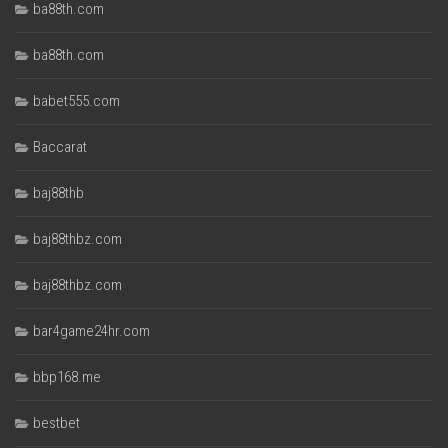
ba88th.com
ba88th.com
babet555.com
Baccarat
baj88thb
baj88thbz.com
baj88thbz.com
bar4game24hr.com
bbp168.me
bestbet