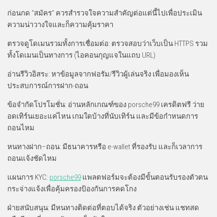
ก่อนกด “สมัคร” ควรสำรวจใจความสำคัญต่อแต่นี้ไปเพื่อประเมิน
ความน่าวางใจและก็ความคุ้มราคา
ตรวจดูโดเมนรวมทั้งการเชื่อมต่อ: ตรวจสอบว่าเว็บเป็น HTTPS รวม
ทั้งโดเมนเป็นทางการ (ไอคอนกุญแจในแถบ URL)
อ่านรีวิวอิสระ: หาข้อมูลจากฟอรัม/รีวิวผู้เล่นจริง เพื่อมองเห็น
ประสบการณ์การฝาก-ถอน
ข้อจำกัดโปรโมชั่น: อ่านหลักเกณฑ์ของ porsche99 เครดิตฟรี ว่าย
อดเทิร์นเยอะแค่ไหน เกมใดบ้างที่นับเทิร์น และมีข้อกำหนดการ
ถอนไหม
หนทางฝาก–ถอน: มีธนาคารหรือ e-wallet ที่รองรับ และก็เวลาการ
ถอนแจ้งชัดไหม
แผนการ KYC:
porsche99
แพลตฟอร์มจะต้องมีขั้นตอนรับรองตัวตน
กระจ่างแจ้งเพื่อคุ้มครองป้องกันการคดโกง
ฝ่ายสนับสนุน: มีหนทางติดต่อที่ตอบได้จริง ตัวอย่างเช่น แชทสด