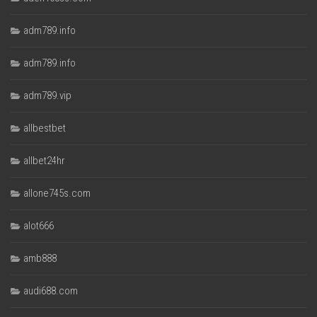
adm789.info
adm789.info
adm789.vip
allbestbet
allbet24hr
allone745s.com
alot666
amb888
audi688.com