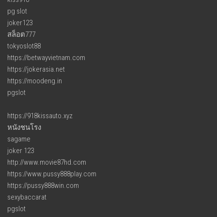
pg slot
joker123
สล็อต777
tokyoslot88
https://betwayvietnam.com
https://jokerasia.net
https://moodeng.in
pgslot
https://918kissauto.xyz
หนังชนโรง
sagame
joker 123
http://www.movie87hd.com
https://www.pussy888play.com
https://pussy888win.com
sexybaccarat
pgslot