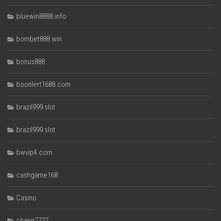
bluewin8888.info
bombet888.win
bonus888
boonlert1688.com
brazil999 slot
brazil999 slot
bwvip4.com
cashgame168
Casino
chang7777