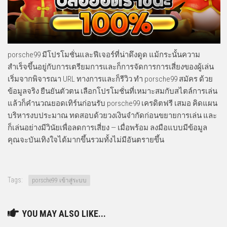
porsche99 มีโปรโมชั่นและฟีเจอร์ที่น่าดึงดูด แม้กระนั้นความ
สำเร็จขึ้นอยู่กับการเตรียมการและก็การจัดการการเสี่ยงของผู้เล่น
เริ่มจากพิจารณา URL ทางการและก็รีวิว ทำ porsche99 สมัคร ด้วย
ข้อมูลจริง ยืนยันตัวตน เลือกโปรโมชั่นที่เหมาะสมกับสไตล์การเล่น
แล้วก็คำนวณยอดเทิร์นก่อนรับ porsche99 เครดิตฟรี เสมอ คิดแผน
บริหารงบประมาณ ทดสอบด้วยวงเงินจำกัดก่อนขยายการเล่น และ
ก็เล่นอย่างมีวินัยเพื่อลดการเสี่ยง — เมื่อพร้อม ลงมือแบบมีข้อมูล
คุณจะบันเทิงใจได้มากขึ้นรวมทั้งไม่มีอันตรายขึ้น
Tags:
porsche99 เข้าสู่ระบบ
YOU MAY ALSO LIKE...