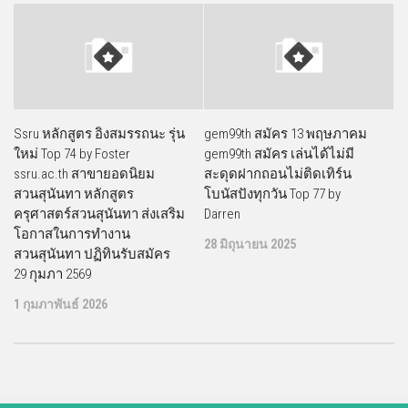
Ssru หลักสูตร อิงสมรรถนะ รุ่น
gem99th สมัคร 13 พฤษภาคม
ใหม่ Top 74 by Foster
gem99th สมัคร เล่นได้ไม่มี
ssru.ac.th สาขายอดนิยม
สะดุดฝากถอนไม่ติดเทิร์น
สวนสุนันทา หลักสูตร
โบนัสปังทุกวัน Top 77 by
ครุศาสตร์สวนสุนันทา ส่งเสริม
Darren
โอกาสในการทำงาน
28 มิถุนายน 2025
สวนสุนันทา ปฏิทินรับสมัคร
29 กุมภา 2569
1 กุมภาพันธ์ 2026