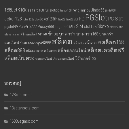
188bet
918Kiss
Jinda55
faro168
fullslotpg
hengjing168
happy168
jinda888
PGSlot
PG
PG Slot
Joker123
Joker123th
joker123auto
live22
live22slot
Slot
Slotxo
PunPro777
Pussy888
slot168
pgslot99
sagame168th
slotxo24hr
ทางเข้าpg
บาคาร่า
บาคาร่า168
บาคาร่า
ufanance
คาสิโนออนไลน์
สล็อต
สล็อต168
สล็อต99
พุซซี่888
ออนไลน์
ปั่นแตก66
สล็อต66
สล็อตเครดิตฟรี
สล็อต888
สล็อตออนไลน์
สล็อตxo
สล็อต918kiss
สล็อตเว็บตรง
โจ๊กเกอร์123
หวยออนไลน์
เว็บหวยออนไลน์
หมวดหมู่
123xos.com
13satanbets.com
1688vegasx.com