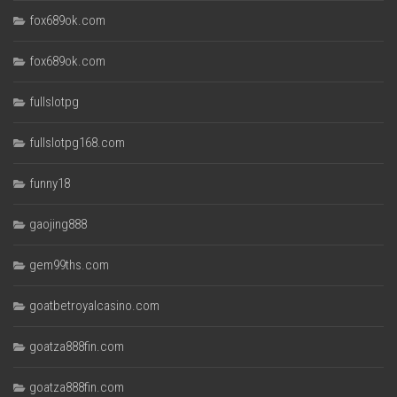
fox689ok.com
fox689ok.com
fullslotpg
fullslotpg168.com
funny18
gaojing888
gem99ths.com
goatbetroyalcasino.com
goatza888fin.com
goatza888fin.com