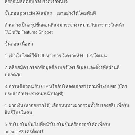
หรืออีเมลที่ตอบกลับรวดเร็วทันใจ
ขั้นตอน porsche99 สมัคร — เอาอย่างได้โดยทันที
ด้านล่างเป็นสรุปขั้นตอนที่แจ่มกระจ่าง เหมาะกับการวางในหน้า
FAQ หรือ Featured Snippet
ขั้นตอน เนื้อหา
1. เข้าเว็บไซต์ ใช้ URL ทางการ วิเคราะห์ HTTPS/โดเมน
2. คลิกสมัคร กรอกข้อมูลชื่อ เบอร์โทร อีเมล และตั้งรหัสผ่านที่
ปลอดภัย
3. การันตีตัวตน รับ OTP หรืออัปโหลดเอกสารตามที่ระบบขอ (บัตร
ประจำตัวประชาชน/หน้าบัญชี)
4. ฝากเงิน (หากอยากได้) เลือกหนทางฝากรวมทั้งรับรองสลิปเพื่อรับ
สิทธิ์โปรโมชั่น
5. รับโปรโมชั่น ไปที่หน้าโปรโมชั่นหรือกรอกโค้ดเพื่อรับ
porsche99 เครดิตฟรี