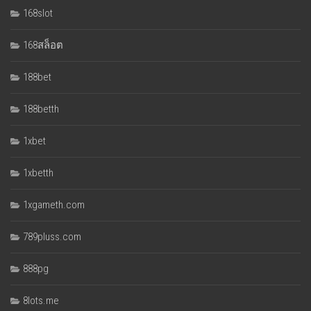
168slot
168สล็อต
188bet
188betth
1xbet
1xbetth
1xgameth.com
789pluss.com
888pg
8lots.me