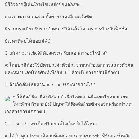
มีรีวิวจากผู้เล่นใช่หรือแหล่งข้อมูลอิสระ
แนวทางการถอนรวมทั้งค่าธรรมเนียมแจ้งชัด
มีระบบระเบียบรับรองตัวตน (KYC) แล้วก็มาตรการป้องกันฟิชชิ่ง
ปัญหาที่พบได้บ่อย (FAQ)
Q: สมัคร porsche99 ต้องตระเตรียมเอกสารอะไรบ้าง?
A: โดยปกติต้องใช้บัตรประจำตัวประชาชนหรือเอกสารแสดงตัวตน
และหมายเลขโทรศัพท์เพื่อรับ OTP สำหรับการการันตีตัวตน
Q: ถ้าเกิดลืมรหัสผ่าน porsche99 จะทำอย่างไร?
A: ใช้ฟังก์ชัน “ลืมรหัสผ่าน” เพื่อรีเซ็ตผ่านอีเมลหรือหมายเลข
โทรศัพท์ ถ้าหากยังมีปัญหาให้ติดต่อฝ่ายซัพพอร์ตพร้อมสำเนา
เอกสารการันตีตัวตน
Q: porsche99 เครดิตฟรี ถอนเป็นเงินจริงได้ไหม?
A: ได้ ถ้าคุณประพฤติตามข้อตกลงแนวทางการทำเทิร์นและก็หลัก