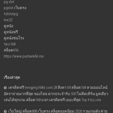
pg slot
pgslot เว็บตรง
fullslotpg
live22
ดูหนัง
ดูหนังฟรี
ดูหนังชนโรง
faro168
สล็อต456
https://www.puntaek66.me
เรื่องล่าสุด
เครดิตฟรี hengjing168d.com 28 สิงหา 69 สล็อต168 หวยออนไลน์
อัตราจ่ายมากที่สุด ของไทย ฝากประจำรับ 500 ไม่ติดเทิร์น ยูสเดียว
เล่นได้ทุกเกม สล็อต168 แจก เครดิตฟรี เยอะที่สุด Top 4 by Lela
เว็บใหญ่ สล็อต888 เว็บตรง สล็อตยอดนิยม 2026 รวมเกมดัง ค่าย