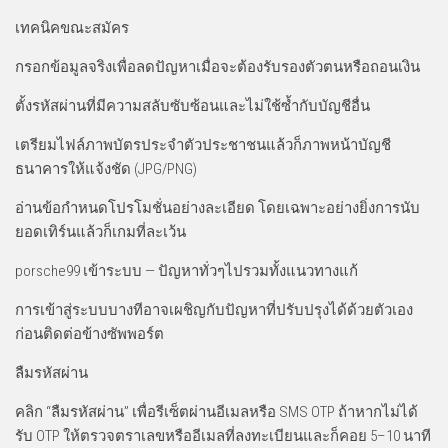
เทคนิคขณะสมัคร
กรอกข้อมูลจริงเพื่อลดปัญหาเมื่อจะต้องรับรองตัวตนหรือถอนเงิน
ตั้งรหัสผ่านที่มีความสลับซับซ้อนและไม่ใช้ซ้ำกับบัญชีอื่น
เตรียมไฟล์ภาพบัตรประจำตัวประชาชนแล้วก็ภาพหน้าบัญชี
ธนาคารให้แจ้งชัด (JPG/PNG)
อ่านข้อกำหนดโปรโมชั่นอย่างละเอียด โดยเฉพาะอย่างยิ่งการนับ
ยอดเทิร์นแล้วก็เกมที่ละเว้น
porsche99 เข้าระบบ — ปัญหาทั่วๆไปรวมทั้งแนวทางแก้
การเข้าสู่ระบบบางทีอาจเผชิญกับปัญหาที่ปรับปรุงได้ด้วยตัวเอง
ก่อนติดต่อข้างซัพพอร์ต
ลืมรหัสผ่าน
คลิก “ลืมรหัสผ่าน” เพื่อรีเซ็ตผ่านอีเมลหรือ SMS OTP ถ้าหากไม่ได้
รับ OTP ให้ตรวจตราเลขหรืออีเมลที่ลงทะเบียนและก็คอย 5–10 นาที