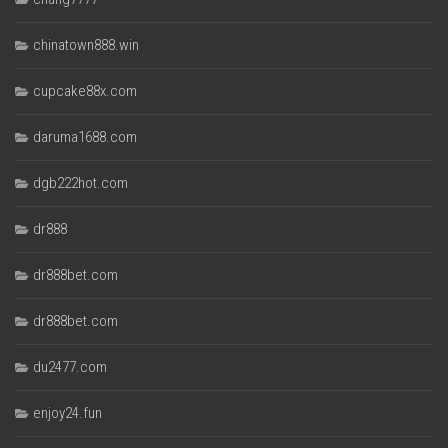
chinatown888.win
cupcake88x.com
daruma1688.com
dgb222hot.com
dr888
dr888bet.com
dr888bet.com
du2477.com
enjoy24.fun